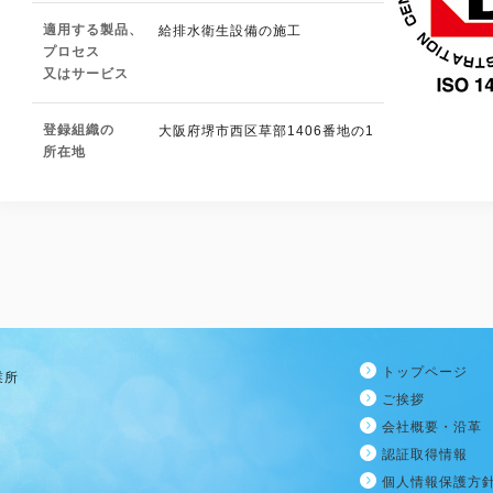
適用する製品、
給排水衛生設備の施工
プロセス
又はサービス
登録組織の
大阪府堺市西区草部1406番地の1
所在地
トップページ
業所
ご挨拶
会社概要・沿革
認証取得情報
個人情報保護方